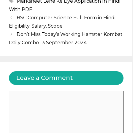
Tags
Marksheet Lene Ke Liye Application In Hindi
With PDF
BSC Computer Science Full Form in Hindi:
Eligibility, Salary, Scope
Don’t Miss Today’s Working Hamster Kombat
Daily Combo 13 September 2024!
Leave a Comment
Comment