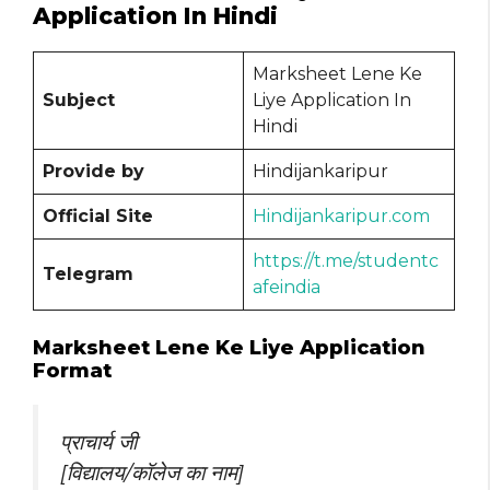
Application In Hindi
Marksheet Lene Ke
Subject
Liye Application In
Hindi
Provide by
Hindijankaripur
Official Site
Hindijankaripur.com
https://t.me/studentc
Telegram
afeindia
Marksheet Lene Ke Liye Application
Format
प्राचार्य जी
[विद्यालय/कॉलेज का नाम]