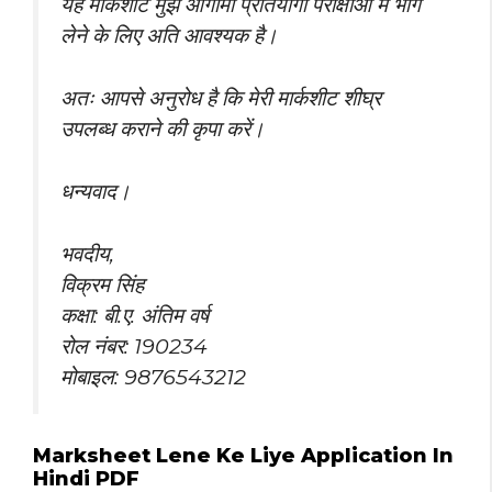
यह मार्कशीट मुझे आगामी प्रतियोगी परीक्षाओं में भाग
लेने के लिए अति आवश्यक है।
अतः आपसे अनुरोध है कि मेरी मार्कशीट शीघ्र
उपलब्ध कराने की कृपा करें।
धन्यवाद।
भवदीय,
विक्रम सिंह
कक्षा: बी.ए. अंतिम वर्ष
रोल नंबर: 190234
मोबाइल: 9876543212
Marksheet Lene Ke Liye Application In
Hindi PDF