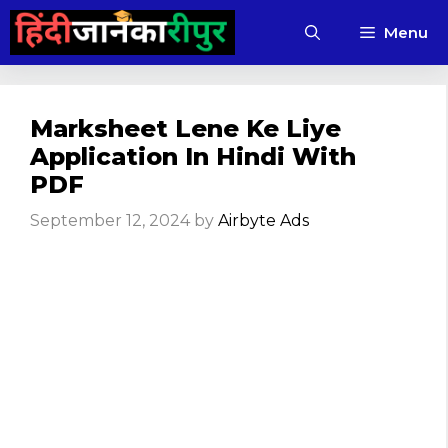
Skip
Menu
to
content
Marksheet Lene Ke Liye
Application In Hindi With
PDF
September 12, 2024
by
Airbyte Ads